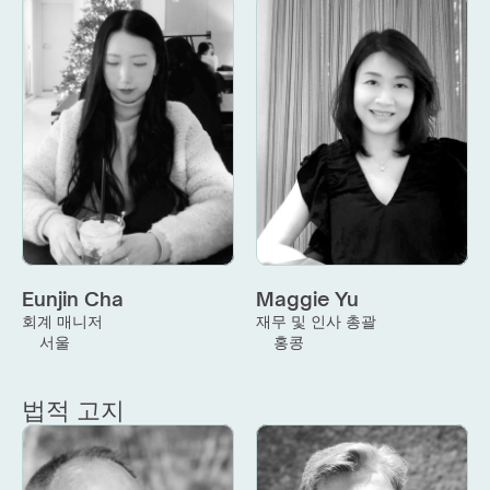
Eunjin Cha
Maggie Yu
회계 매니저
재무 및 인사 총괄
서울
홍콩
법적 고지