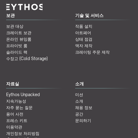
보관
기술 및 서비스
보관 대상
작품 설치
크레이트 보관
아트페어
온라인 뷰잉룸
상태 점검
프라이빗 룸
액자 제작
슬라이드 랙
크레이팅 주문 제작
수장고 (Cold Storage)
자료실
소개
Eythos Unpacked
미션
지속가능성
소개
자주 묻는 질문
채용 정보
용어 사전
공간
프레스 키트
문의하기
이용약관
개인정보 처리방침