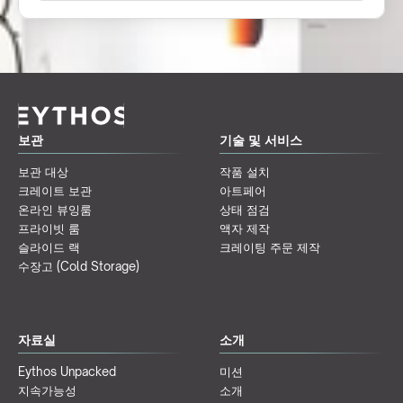
보관
기술 및 서비스
보관 대상
작품 설치
크레이트 보관
아트페어
온라인 뷰잉룸
상태 점검
프라이빗 룸
액자 제작
슬라이드 랙
크레이팅 주문 제작
수장고 (Cold Storage)
자료실
소개
Eythos Unpacked
미션
지속가능성
소개