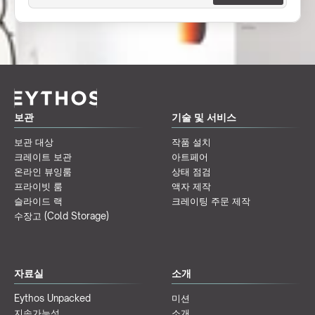
보관
기술 및 서비스
보관 대상
작품 설치
크레이트 보관
아트페어
온라인 뷰잉룸
상태 점검
프라이빗 룸
액자 제작
슬라이드 랙
크레이팅 주문 제작
수장고 (Cold Storage)
자료실
소개
Eythos Unpacked
미션
지속가능성
소개