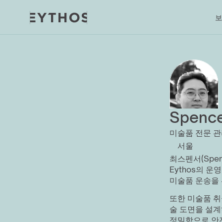
보
Spence
미술품 전문 관리 수
서울
최스펜서(Spen
Eythos의 운
미술품 운송을 
또한 미술품 취
술 도면을 설계
정밀함으로 안