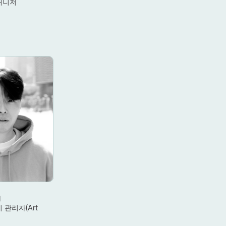
매니저
g
관리자(Art 