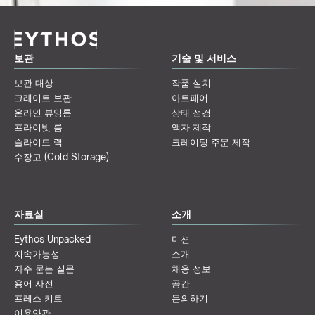
보관
기술 및 서비스
보관 대상
작품 설치
크레이트 보관
아트페어
온라인 뷰잉룸
상태 점검
프라이빗 룸
액자 제작
슬라이드 랙
크레이팅 주문 제작
수장고 (Cold Storage)
자료실
소개
Eythos Unpacked
미션
지속가능성
소개
자주 묻는 질문
채용 정보
용어 사전
공간
프레스 키트
문의하기
이용약관