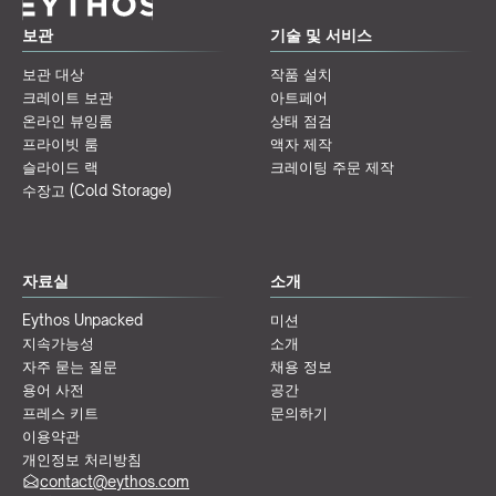
보관
기술 및 서비스
보관 대상
작품 설치
크레이트 보관
아트페어
온라인 뷰잉룸
상태 점검
프라이빗 룸
액자 제작
슬라이드 랙
크레이팅 주문 제작
수장고 (Cold Storage)
자료실
소개
Eythos Unpacked
미션
지속가능성
소개
자주 묻는 질문
채용 정보
용어 사전
공간
프레스 키트
문의하기
이용약관
개인정보 처리방침
contact@eythos.com