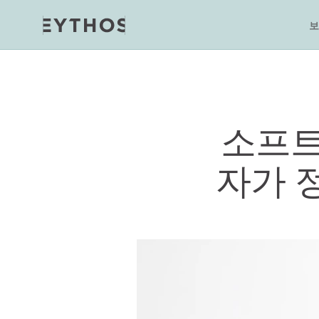
보
소프트 
자가 