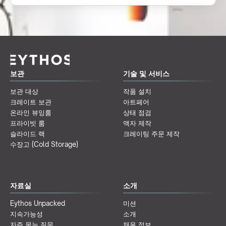
보관
기술 및 서비스
보관 대상
작품 설치
크레이트 보관
아트페어
온라인 뷰잉룸
상태 점검
프라이빗 룸
액자 제작
슬라이드 랙
크레이팅 주문 제작
수장고 (Cold Storage)
자료실
소개
Eythos Unpacked
미션
지속가능성
소개
자주 묻는 질문
채용 정보