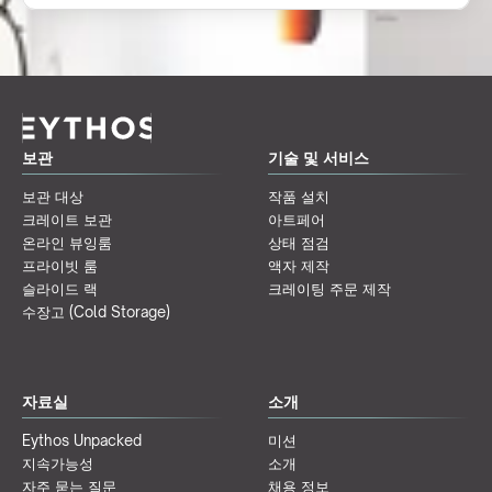
보관
기술 및 서비스
보관 대상
작품 설치
크레이트 보관
아트페어
온라인 뷰잉룸
상태 점검
프라이빗 룸
액자 제작
슬라이드 랙
크레이팅 주문 제작
수장고 (Cold Storage)
자료실
소개
Eythos Unpacked
미션
지속가능성
소개
자주 묻는 질문
채용 정보