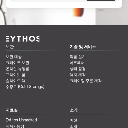
보관
기술 및 서비스
보관 대상
작품 설치
크레이트 보관
아트페어
온라인 뷰잉룸
상태 점검
프라이빗 룸
액자 제작
슬라이드 랙
크레이팅 주문 제작
수장고 (Cold Storage)
자료실
소개
Eythos Unpacked
미션
지속가능성
소개