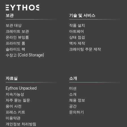
보관
기술 및 서비스
보관 대상
작품 설치
크레이트 보관
아트페어
온라인 뷰잉룸
상태 점검
프라이빗 룸
액자 제작
슬라이드 랙
크레이팅 주문 제작
수장고 (Cold Storage)
자료실
소개
Eythos Unpacked
미션
지속가능성
소개
자주 묻는 질문
채용 정보
용어 사전
공간
프레스 키트
문의하기
이용약관
개인정보 처리방침