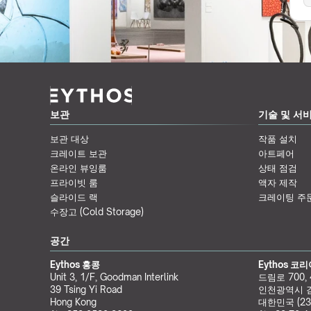
보관
기술 및 서
보관 대상
작품 설치
크레이트 보관
아트페어
온라인 뷰잉룸
상태 점검
프라이빗 룸
액자 제작
슬라이드 랙
크레이팅 주
수장고 (Cold Storage)
공간
Eythos 홍콩
Eythos 코
Unit 3, 1/F, Goodman Interlink
드림로 700,
39 Tsing Yi Road
인천광역시 
Hong Kong
대한민국 (23