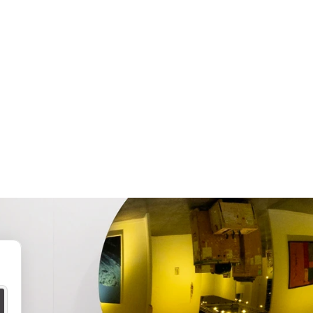
EYTHOS 뉴스
r é n @ EAST | 예술 & 커뮤니티
홍콩국제공항과의
업
Zohra Azi