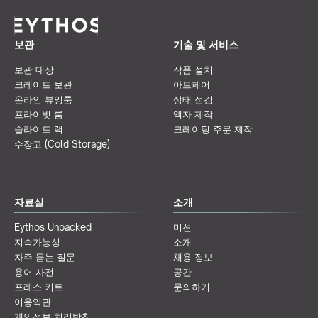
보관
기술 및 서비스
보관 대상
작품 설치
크레이트 보관
아트페어
온라인 뷰잉룸
상태 점검
프라이빗 룸
액자 제작
슬라이드 랙
크레이팅 주문 제작
수장고 (Cold Storage)
자료실
소개
Eythos Unpacked
미션
지속가능성
소개
자주 묻는 질문
채용 정보
용어 사전
공간
프레스 키트
문의하기
이용약관
개인정보 처리방침