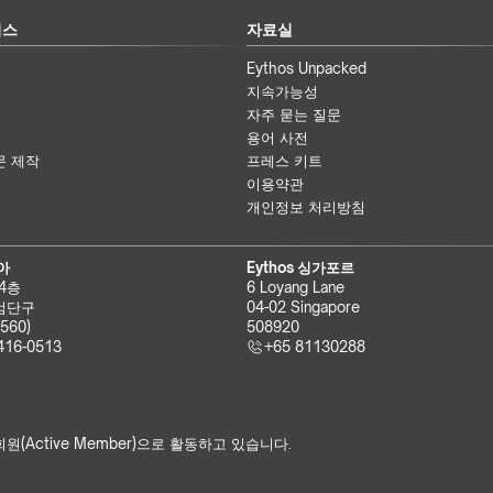
비스
자료실
Eythos Unpacked
지속가능성
자주 묻는 질문
용어 사전
문 제작
프레스 키트
이용약관
개인정보 처리방침
리아
Eythos 싱가포르
 4층
6 Loyang Lane
검단구
04-02 Singapore 
560)
508920
416-0513
+65 81130288
원(Active Member)으로 활동하고 있습니다.