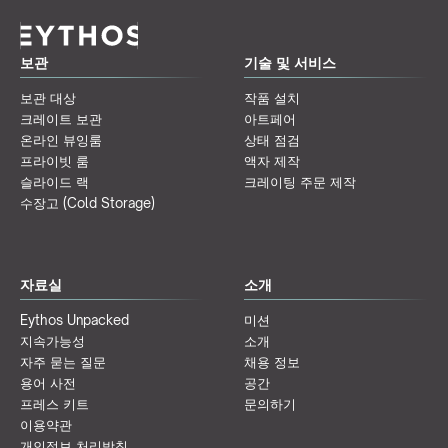
보관
기술 및 서비스
보관 대상
작품 설치
크레이트 보관
아트페어
온라인 뷰잉룸
상태 점검
프라이빗 룸
액자 제작
슬라이드 랙
크레이팅 주문 제작
수장고 (Cold Storage)
자료실
소개
Eythos Unpacked
미션
지속가능성
소개
자주 묻는 질문
채용 정보
용어 사전
공간
프레스 키트
문의하기
이용약관
개인정보 처리방침