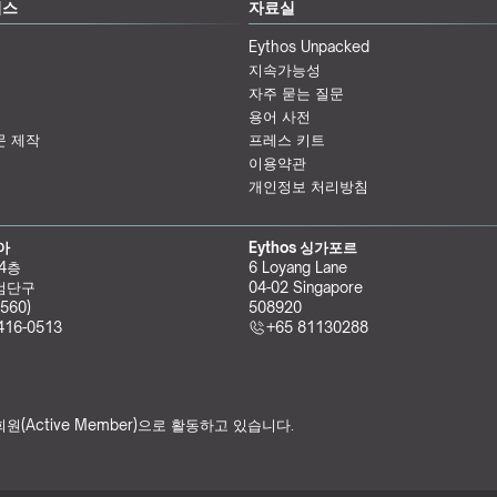
비스
자료실
Eythos Unpacked
지속가능성
자주 묻는 질문
용어 사전
문 제작
프레스 키트
이용약관
개인정보 처리방침
리아
Eythos 싱가포르
 4층
6 Loyang Lane
검단구
04-02 Singapore 
560)
508920
416-0513
+65 81130288
원(Active Member)으로 활동하고 있습니다.