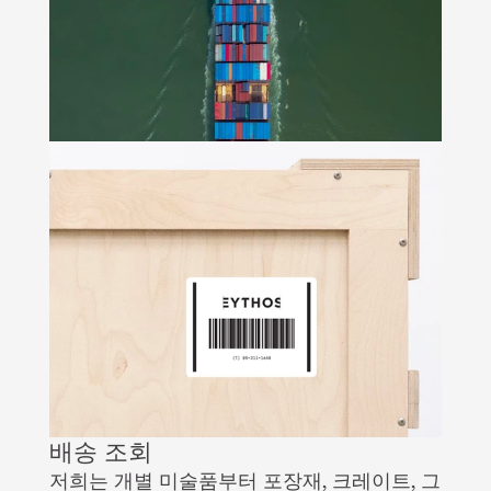
배송 조회
저희는 개별 미술품부터 포장재, 크레이트, 그