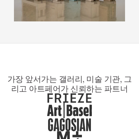
가장 앞서가는 갤러리, 미술 기관, 그
리고 아트페어가 신뢰하는 파트너